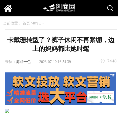
当前位置：
首页
>
时代
>
卡戴珊转型了？裤子休闲不再紧绷，边
上的妈妈都比她时髦
7448
来源：
海路一色
2023-07-10 16:54:39