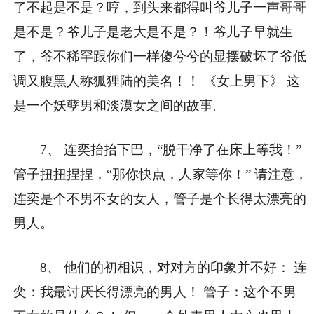
了不起是不是？哼，到头来都得叫爷儿子一声哥哥
是不是？爷儿子是老大是不是？！爷儿子早就生
了，爷不稀罕跟你们一样傻兮兮的显摆破坏了爷低
调又腹黑人称狐狸陆的美名！！ 《女上男下》 这
是一个妖孽男和淡漠女之间的故事。
7、 连奕抬抬下巴，“脱干净了在床上等我！”
管子扭扭捏捏，“那你快点，人家等你！” 请注意，
连奕是个不男不女的女人，管子是个长得太漂亮的
男人。
8、 他们的初相识，对对方的印象并不好： 连
奕：我最讨厌长得漂亮的男人！ 管子：这个不男