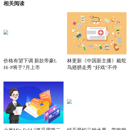
相关阅读
价格有望下调 新款帝豪L
林更新《中国新主播》戴鸵
Hi·P将于7月上市
鸟翅膀走秀 “好戏”不停