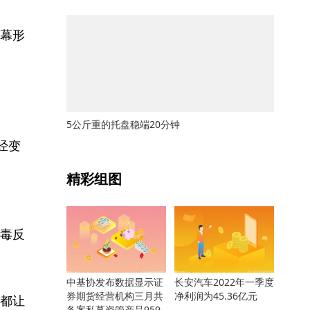
幕形
5公斤重的托盘稳端20分钟
经变
关键词：
精彩组图
毒反
中基协发布数据显示证
长安汽车2022年一季度
券期货经营机构三月共
净利润为45.36亿元
都让
备案私募资管产品959