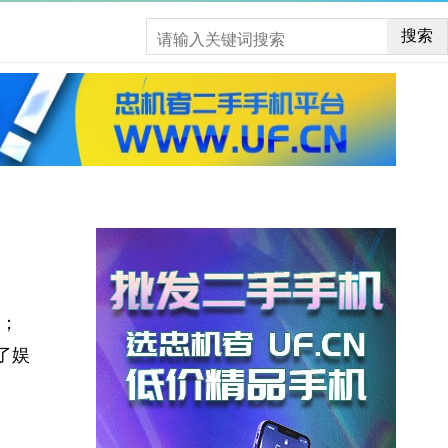
搜索
；
了娱