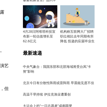
只
露
4月28日阿维塔科技宣
机构称互联网大厂招聘
布新一轮估值增长至
职位相比去年同期有所
62.6亿元
降低 投递的应届毕业生
却更多
。
最新速递
演艺
中央气象台：我国东部和北部海域将受台风“卡
努”影响
北京今日有分散性阵雨或雷阵雨 早晨能见度不佳
，但
高温干旱持续 伊拉克渔业遭重创
大运会上的“一日志愿者”成都圆梦