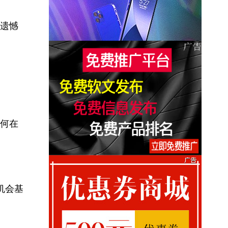
遗憾
何在
机会基