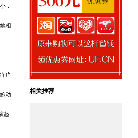
小，
她相
痒痒
相关推荐
婉动
演起