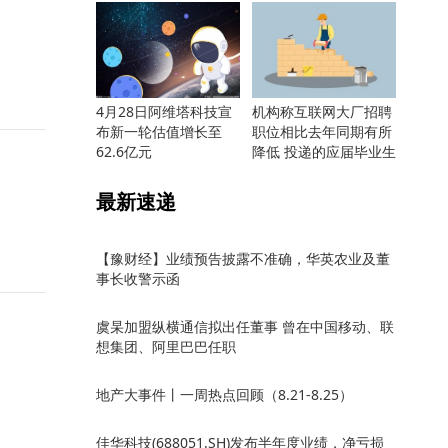
4月28日阿维塔科技宣
机构称互联网大厂招聘
布新一轮估值增长至
职位相比去年同期有所
62.6亿元
降低 投递的应届毕业生
却更多
最新速递
【豫财经】业绩预告披露不准确，华英农业及董
事长收警示函
虞杲加盟纵横通信拟出任董事 曾在中国移动、联
想集团、阿里巴巴任职
地产大事件丨一周热点回顾（8.21-8.25）
佳华科技(688051.SH)发布半年度业绩，净亏损