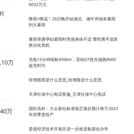
6032万元
片
降雨+降温！26日晚开始湘北、湘中局地有暴雨
到大暴雨
暴雨突袭孕妇避雨时突感身体不适 警民携手送医
救治化危机
充电15分钟续航450km，昊铂GT抢先领跑800V
.10万
超充时代
转增股票是什么意思_转增股是什么意思
天津社保中心电话客服_天津社保中心电话
国轩高科：大众新站标准电芯项目预计将于2023
40万
年四季度投产
娄底经济技术开发区进一步推进集团化办学