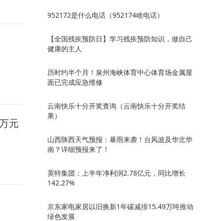
952172是什么电话（952174啥电话）
【全国残疾预防日】学习残疾预防知识，做自己
健康的主人
历时约半个月！泉州海峡体育中心体育场金属屋
面已完成应急维修
云南快乐十分开奖查询（云南快乐十分开奖结
果）
6万元
山西陕西天气预报：暴雨来袭！台风波及华北华
南？详细预报来了！
英特集团：上半年净利润2.78亿元，同比增长
142.27%
京东家电家居以旧换新1年碳减排15.49万吨推动
绿色发展