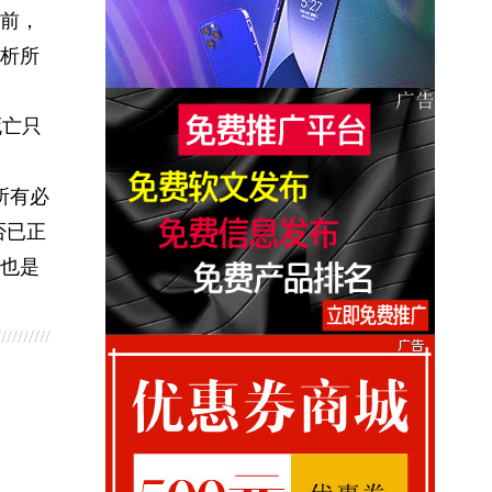
前，
析所
死亡只
所有必
否已正
也是