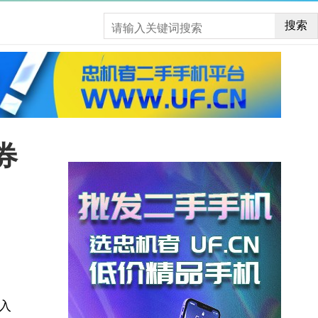
搜索
券
买入