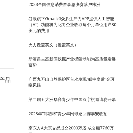
2023全国信息消费赛事总决赛落户株洲
谷歌旗下Gmail和众多生产力APP提供人工智能
（AI）功能将为此向企业收取每个月单位用户30
美元的费用
火力覆盖英文（覆盖英文）
新疆昌吉高新区挖掘产业援疆动能为高质量发展
蓄势
产品
广西九万山自然保护区首次发现“蝶中皇后”金斑
喙凤蝶
第二届五大洲华裔青少年中国汉字棋邀请赛开幕
2023年“郑洁杯”青少年网球巡回赛泰安收拍
京东方A大宗交易成交2000万股 成交额7760万